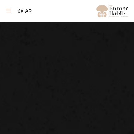
-->
AR