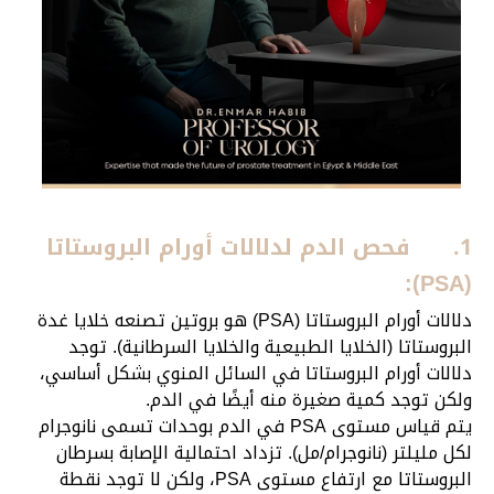
1.
فحص الدم لدلالات أورام البروستاتا
(PSA):
دلالات أورام البروستاتا (PSA) هو بروتين تصنعه خلايا غدة
البروستاتا (الخلايا الطبيعية والخلايا السرطانية). توجد
دلالات أورام البروستاتا في السائل المنوي بشكل أساسي،
ولكن توجد كمية صغيرة منه أيضًا في الدم.
يتم قياس مستوى PSA في الدم بوحدات تسمى نانوجرام
لكل مليلتر (نانوجرام/مل). تزداد احتمالية الإصابة بسرطان
البروستاتا مع ارتفاع مستوى PSA، ولكن لا توجد نقطة