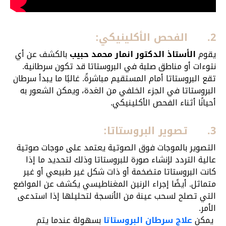
2.
الفحص الأكلينيكي:
يقوم
الأستاذ الدكتور انمار محمد حبيب
بالكشف عن أي
نتوءات أو مناطق صلبة في البروستاتا قد تكون سرطانية.
تقع البروستاتا أمام المستقيم مباشرةً. غالبًا ما يبدأ سرطان
البروستاتا في الجزء الخلفي من الغدة، ويمكن الشعور به
أحيانًا أثناء الفحص الأكلينيكي.
3.
تصوير البروستاتا:
التصوير بالموجات فوق الصوتية يعتمد على موجات صوتية
عالية التردد لإنشاء صورة للبروستاتا وذلك لتحديد ما إذا
كانت البروستاتا متضخمة أو ذات شكل غير طبيعي أو غير
متماثل. أيضًا إجراء الرنين المغناطيسي يكشف عن المواضع
التي تصلح لسحب عينة من الأنسجة لتحليلها إذا استدعى
الأمر.
يمكن
علاج سرطان البروستاتا
بسهولة عندما يتم