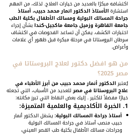
اكتشافه مبكرًا بالعديد من خيارات العلاج. لذلك، من المهم
استشارة
الأستاذ الدكتور انمار محمد حبيب، أستاذ
جراحة المسالك البولية ومسالك الأطفال بكلية الطب
جامعة القاهرة وزميل جامعة ماكجيل-كندا
بشأن إجراء
اختبارات الكشف. يمكن أن تساعد الفحوصات في اكتشاف
سرطان البروستاتا في مرحلة مبكرة قبل ظهور أي علامات
وأعراض.
من هو افضل دكتور لعلاج البروستاتا في
مصر 2025؟
يُعتبر
الدكتور أنمار محمد حبيب من أبرز الأطباء في
علاج البروستاتا في مصر
للعديد من الأسباب، التي تجعله
خيارًا مفضلاً للكثير . إليك بعض النقاط التي تبرز مكانته:
1. الخبرة الأكاديمية والعلمية المتميزة:
أستاذ جراحة المسالك البولية:
يشغل الدكتور أنمار
حبيب منصب أستاذ في جراحة المسالك البولية
وجراحات مسالك الأطفال بكلية طب القصر العيني،