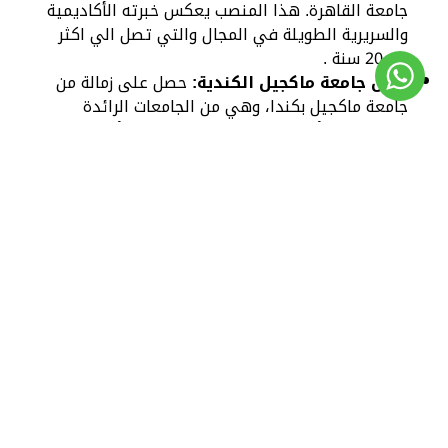
جامعة القاهرة. هذا المنصب يعكس خبرته الأكاديمية
والسريرية الطويلة في المجال والتي تصل الي اكثر
من 20 سنة .
زميل جامعة ماكجيل الكندية:
حصل على زمالة من
جامعة ماكجيل بكندا، وهي من الجامعات الرائدة
عالميًا في الأبحاث الطبية، مما يدل على تأهيله
العلمي على مستوى عالمي.
ريادة في استخدام الليزر:
يُعد الدكتور أنمار حبيب
رائدًا في استخدام تقنية الليزر (خاصة الهولميوم ليزر)
لعلاج تضخم البروستاتا الحميد في مصر منذ عام
2003، وقد كانت هذه التقنية موضوع رسالة الدكتوراه
الخاصة به من جامعة ماكجيل.
2. استخدام أحدث التقنيات العلاجية:
علاج تضخم البروستاتا بالليزر (HoLEP)
:
يُعتبر من
الخبراء في علاج تضخم البروستاتا بالليزر، وهي تقنية
حديثة توفر نتائج فعالة مع تقليل مخاطر النزيف
والمضاعفات، وتسمح بفترة تعافٍ أسرع. كما أنها
مناسبة لجميع أحجام تضخم البروستاتا وآمنة للمرضى