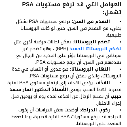
العوامل التي قد ترفع مستويات PSA
تشمل:
•
التقدم في السن:
ترتفع مستويات PSA بشكل
بطيء مع التقدم في السن، حتى لو كانت البروستاتا
طبيعية.
•
تضخم البروستاتا:
يمكن لحالات مرضية أخرى مثل
تضخم البروستاتا الحميد
(BPH) ، وهو تضخم غير
سرطاني في البروستاتا يؤثر على العديد من الرجال مع
تقدمهم في السن، أن ترفع مستويات PSA.
•
التهاب البروستاتا:
هو عدوى أو التهاب في غدة
البروستاتا، والذي يمكن أن يرفع مستويات PSA.
•
القذف:
يؤدي القذف إلى ارتفاع مستوى PSA لفترة
قصيرة. لهذا السبب يوصي
الأستاذ الدكتور انمار محمد
حبيب
أن يمتنع الرجال عن القذف لمدة يوم أو يومين قبل
إجراء الاختبار.
•
ركوب الدراجة:
أوضحت بعض الدراسات أن ركوب
الدراجة قد يرفع مستويات PSA لفترة قصيرة، ربما لضغط
المقعد على البروستاتا.